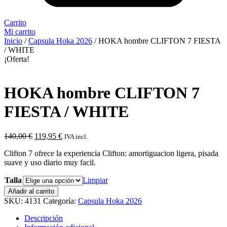
Carrito
Mi carrito
Inicio
/
Capsula Hoka 2026
/ HOKA hombre CLIFTON 7 FIESTA
/ WHITE
¡Oferta!
HOKA hombre CLIFTON 7
FIESTA / WHITE
El
El
140,00
€
119,95
€
IVA incl.
precio
precio
Clifton 7 ofrece la experiencia Clifton: amortiguacion ligera, pisada
original
actual
suave y uso diario muy facil.
era:
es:
140,00 €.
119,95 €.
Talla
Limpiar
Añadir al carrito
SKU:
4131
Categoría:
Capsula Hoka 2026
Descripción